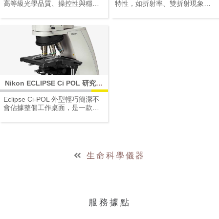
高等級光學品質、操控性與穩定
特性，如折射率、雙折射現象、
性的偏光顯微鏡 光學性能優異、
光延遲、消光角、多色性和延性
用途廣泛的高品質偏光顯微鏡，
跡象，有助於鑑別石棉種類。
可用於各種專業偏光檢驗。 該機
LV100ND POL / DS 可配備 40X
種採用新開發的高亮度鹵素燈光
石棉專用物鏡， 可觀察色散現象
源，其功率雖然只有50W，但照
和定量分析，是一款高性能偏光/
明亮度卻比普通的100W鹵素燈照
石棉特殊用途顯微鏡。
明毫不遜色，甚至比它還要亮！
特別是使用50×以上的物鏡時，其
亮度要比普通的100W鹵素燈光源
Nikon ECLIPSE Ci POL 研究級
高出約20～40%。新光源的能耗
偏光顯微鏡
低，發熱也低，所以因照明裝置
Eclipse Ci-POL 外型輕巧簡潔不
發熱而引起的熱變形，也得到了
會佔據整個工作桌面，是一款適
有效的抑制。
於個人使用的偏光顯微鏡。憑藉
著跨世代的CFI60無限遠光學系
統，提供優異的光學性能及友善
的使用者操作介面。使用接近顯
微鏡底座前方的內建影像擷取按
生命科學儀器
鈕，更可輕鬆的利用Nikon DS系
列相機進行拍照。
• 以標準型的偏光顯微鏡而言，成
功在成本效益與製造精密度間取
得最佳平衡。
服務據點
• 對焦行程增加至30mm，可觀察
較高的樣品。