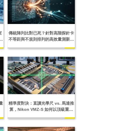
室
傳統陣列比對已死？針對高階探針卡
板
不等距與不規則排列的高效量測新標
準
量
精準度對決：直讀光學尺 vs. 馬達推
輪
算，Nikon VMZ-S 如何以頂級重現
精度全面降低定位誤差