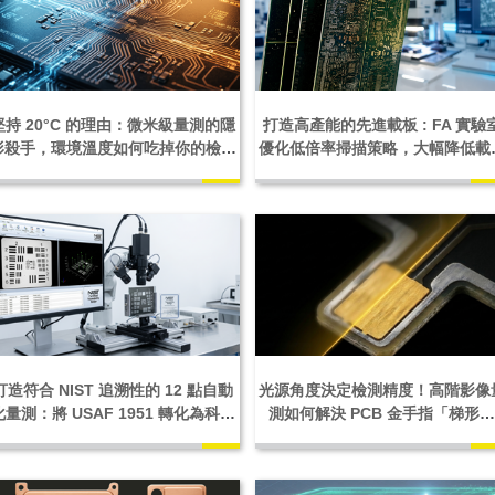
堅持 20°C 的理由：微米級量測的隱
打造高產能的先進載板 : FA 實驗
形殺手，環境溫度如何吃掉你的檢測
優化低倍率掃描策略，大幅降低載
精度？
失效分析的認知負荷
打造符合 NIST 追溯性的 12 點自動
光源角度決定檢測精度！高階影像
化量測：將 USAF 1951 轉化為科學
測如何解決 PCB 金手指「梯形
稽核軌跡
廓」誤差？