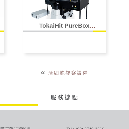
TokaiHit PureBox
SHIRAITO 全罩式超淨恆溫
箱
活細胞觀察設備
服務據點
路三段272號8樓
Tel：(02) 2740-3366