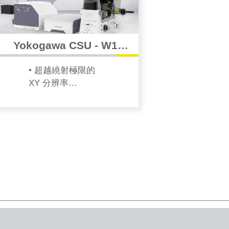
Yokogawa CSU - W1
SoRa 超解析轉盤式顯微鏡
• 超越繞射極限的
XY 分辨率
• 超解析活細胞成
像的最理想選擇
• 保有 CSU 原有簡
易操作的特性
• 可由 CSU - W1
直接升級