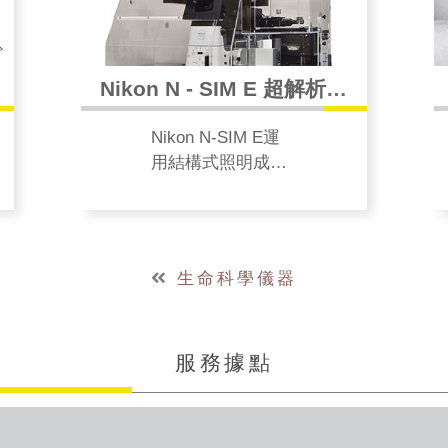
Nikon N - SIM E 超解析顯
微鏡
Nikon N-SIM E運
用結構式照明成像
技術，突破一般光
學極限，水平軸的
解析度達115nm，
垂直軸的解析度達
生命科學儀器
269nm，解析力提
升約2倍，讓光學顯
微鏡觀察範圍推向
服務據點
分子層級，開啟科
學研究的新視野。
此系統更為精簡且
經濟實惠，支援常