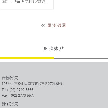
厚計 ‧ 小巧的數字測微尺讀取值
到0.1um ‧ 最小讀取值可以調整到
0.5um或1um ‧ 量測長度50mm：
20度時精度1um MFC-101 要求
精度在
量測儀器
服務據點
台北總公司
105台北市松山區南京東路三段272號8樓
Tel：(02) 2740-3366
Fax：(02) 2773-5577
新竹分公司