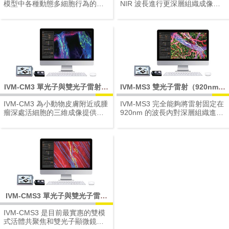
模型中各種動態多細胞行為的最
NIR 波長進行更深層組織成像的
佳系統。
用戶的最佳選擇。
IVIM Technology 是全球首度提
IVIM Technology 是全球首度提
供一體式活體顯微平台的廠商，
供一體式活體顯微平台的廠商，
為活體內細胞複雜的動態行為提
為活體內細胞複雜的動態行為提
供關鍵性的解決方案，並持續以
供關鍵性的解決方案，並持續以
新世代核心技術闡明各種人類疾
新世代核心技術闡明各種人類疾
病的未知病理生理學，並開發新
病的未知病理生理學，並開發新
療法。
療法。
IVM-CM3 單光子與雙光子雷射掃
IVM-MS3 雙光子雷射（920nm）
描活體影像系統
掃描活體影像系統
IVM-CM3 為小動物皮膚附近或腫
IVM-MS3 完全能夠將雷射固定在
瘤深處活細胞的三維成像提供更
920nm 的波長內對深層組織進行
高的對比度與解析。
成像，這使其成為具有特定目
IVIM Technology 是全球首度提
標，或資源和預算有限的研究人
供一體式活體顯微平台的廠商，
員也能夠擁有高解析的雙光子影
為活體內細胞複雜的動態行為提
像。
供關鍵性的解決方案，並持續以
IVIM Technology 是全球首度提
新世代核心技術闡明各種人類疾
供一體式活體顯微平台的廠商，
病的未知病理生理學，並開發新
為活體內細胞複雜的動態行為提
療法。
供關鍵性的解決方案，並持續以
新世代核心技術闡明各種人類疾
IVM-CMS3 單光子與雙光子雷射
病的未知病理生理學，並開發新
（920nm）掃描活體影像系統
療法。
IVM-CMS3 是目前最實惠的雙模
式活體共聚焦和雙光子顯微鏡，