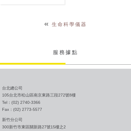
在一個顯微鏡中提供多種功能。
IVIM Technology 是全球首度提
供一體式活體顯微平台的廠商，
為活體內細胞複雜的動態行為提
供關鍵性的解決方案，並持續以
生命科學儀器
新世代核心技術闡明各種人類疾
病的未知病理生理學，並開發新
療法。
服務據點
台北總公司
105台北市松山區南京東路三段272號8樓
Tel：(02) 2740-3366
Fax：(02) 2773-5577
新竹分公司
300新竹市東區關新路27號15樓之2