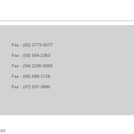
Fax：(02) 2773-5577
Fax：(03) 564-1363
Fax：(04) 2230-0055
Fax：(06) 589-1728
Fax：(07) 537-3880
88