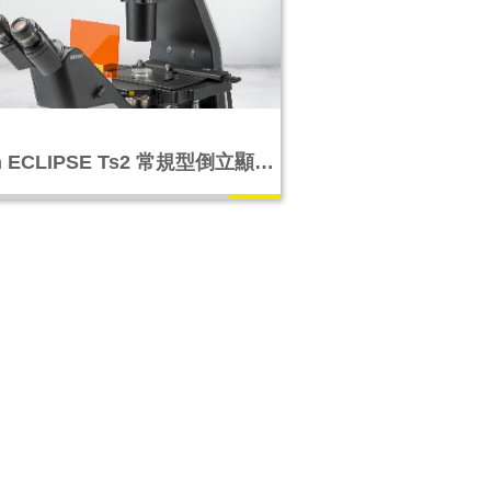
n ECLIPSE Ts2 常規型倒立顯微
鏡