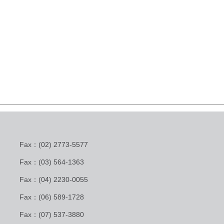
Fax：(02) 2773-5577
Fax：(03) 564-1363
Fax：(04) 2230-0055
Fax：(06) 589-1728
Fax：(07) 537-3880