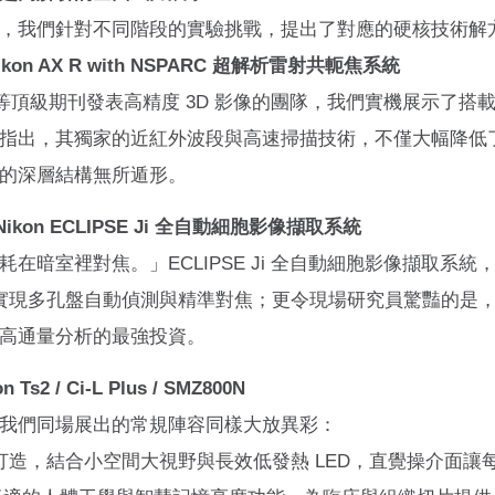
，我們針對不同階段的實驗挑戰，提出了對應的硬核技術解
n AX R with NSPARC 超解析雷射共軛焦系統
l》等頂級期刊發表高精度 3D 影像的團隊，我們實機展示了搭載 N
指出，其獨家的近紅外波段與高速掃描技術，不僅大幅降低
的深層結構無所遁形。
ikon ECLIPSE Ji 全自動細胞影像擷取系統
在暗室裡對焦。」ECLIPSE Ji 全自動細胞影像擷取系
實現多孔盤自動偵測與精準對焦；更令現場研究員驚豔的是，它具
高通量分析的最強投資。
 / Ci-L Plus / SMZ800N
我們同場展出的常規陣容同樣大放異彩：
打造，結合小空間大視野與長效低發熱 LED，直覺操介面讓