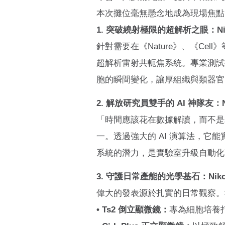
本次攤位毫無懸念地成為現場焦點
1. 突破繞射極限的超解析之眼：Niko
針對需要在《Nature》、《Cel
超解析雷射共軛焦系統。專業測試
胞的瞬間變化，讓厚組織與類器官
2. 解放研究員雙手的 AI 神隊友：N
「時間應該花在數據解讀，而不是耗
一。透過強大的 AI 演算法，它能
系統的潛力，是實驗室升級自動化
3. 守護日常產能的光學基石：Nikon Ts2
偉大的發表源於扎實的日常觀察。
• Ts2 倒立顯微鏡：
專為細胞培養