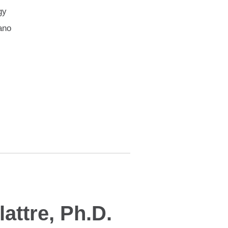
gy
lano
attre, Ph.D.