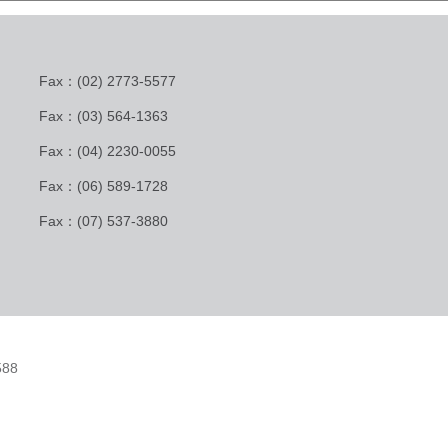
Fax：(02) 2773-5577
Fax：(03) 564-1363
Fax：(04) 2230-0055
Fax：(06) 589-1728
Fax：(07) 537-3880
88