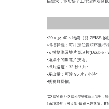
描需求，並加快了工作流程及降低佔
•20 × 及 40 × 物鏡（雙 ZEISS 
•掃描彈性：可排定任意順序進行
•支援標準及雙片寬玻片(Double - 
•連續不間斷進片技術。
•掃片速度：32 秒 / 片*
•產出量：可達 95 片 / 小時*
•明視野掃描。
*20 倍物鏡 / 40 倍光學等效放大倍率，
1)補充說明：可提供 40 倍水鏡選項，