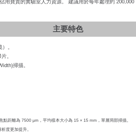
用寶貴的實驗室人力資源。 建議用於每年處理約 200,000
主要特色
物鏡）。
掃片。
Width)掃描。
對焦點距離為 7500 µm，平均樣本大小為 15 × 15 mm，單層局部掃描。
將解析度更加提升。