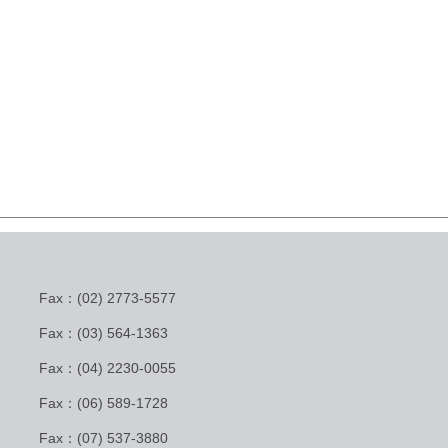
Fax：(02) 2773-5577
Fax：(03) 564-1363
Fax：(04) 2230-0055
Fax：(06) 589-1728
Fax：(07) 537-3880