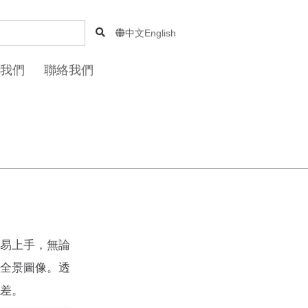
中文
English

我們
聯絡我們
容易上手，無論
析全景圖像。透
時差。