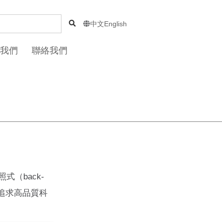
中文
English

我們
聯絡我們
式（back-
您追求高品質科