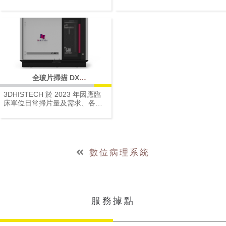
操作的功能
全玻片掃描 DX
Series_PANNORAMIC 480 DX
3DHISTECH 於 2023 年因應臨
床單位日常掃片量及需求、各醫
院考量點不同，再度為高通量高
速掃描提供另一項解決方案。
推出全新機型 PANNORAMIC
480 DX，秉持 3DHISTECH 一貫
的原則，不僅提供高解析、高品
數位病理系統
質的影像，更追求掃描速度的極
致。
本機型為水平進片，可同時支援
標準及雙片寬（Double-Width）
掃描。
服務據點