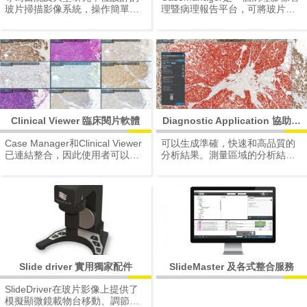
玻片掃描影像系統，操作簡單容
理暨病理報告平台，可將玻片影
易上手，無論是病理組織或是稍
像、患者訊息及報告模版、案例
縱即逝的螢光樣本，讓您快速輕
指派、診斷案例排序及電子簽章
鬆取得高解析全景圖像。透過網
等功能均整合至該系統。最終並
際網路隨時觀看、分享、會診、
可整合輔助診斷之影像分析軟
教學及討論，資訊傳遞零時差。
體，將分析結果匯出於報告中，
使該系統可以完美的符合病理實
驗室的需求。
Clinical Viewer 臨床閱片軟體
Diagnostic Application 協助診
斷應用軟體（IVD認證）
Case Manager和Clinical Viewer
可以生成準確，快速和高品質的
已連結整合，因此使用者可以輕
分析結果。測量區域的分析結
鬆快速地使用Viewer觀察系統中
果，圖表和計算區域範圍會自動
所包含的玻片影像以進行診斷。
顯示在CaseManager介面上相對
此外，使用Viewer即可以在一個
應的病理影像檔案。令使用者可
屏幕上並行、比較，最高可達九
以輕鬆地將分析結果和圖像附加
張幻燈片。
到最終報告中。
Slide driver 實用獨家配件
SlideMaster 及各式整合服務​
SlideDriver在玻片影像上提供了
模擬顯微鏡載物台移動、調節輪