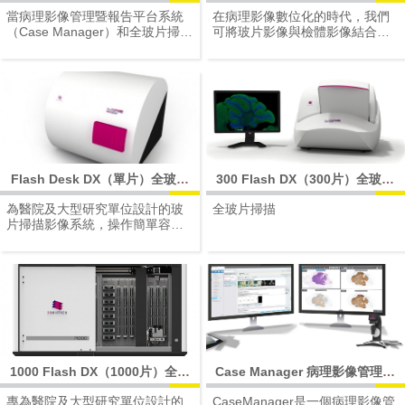
& Sign
Station)
當病理影像管理暨報告平台系統
在病理影像數位化的時代，我們
（Case Manager）和全玻片掃描
可將玻片影像與檢體影像結合，
機影像管理軟體（Slide Scanner
病理學家可以做出可靠的診斷。
control software）介接整合後，
Track＆Sign 可以在數位病理工
作流程中建立共同工作環境，即
可從病理檢體登錄到玻片影像管
理，儲存和查看最終報告。
Flash Desk DX（單片）全玻片
300 Flash DX（300片）全玻片
掃描機
掃描機
為醫院及大型研究單位設計的玻
全玻片掃描
片掃描影像系統，操作簡單容易
上手，無論是病理組織或是稍縱
即逝的螢光樣本，讓您快速輕鬆
取得高解析全景圖像。透過網際
網路隨時觀看、分享、會診、教
學及討論，資訊傳遞零時差
1000 Flash DX（1000片）全玻
Case Manager 病理影像管理暨
片掃描機
報告平台系統
專為醫院及大型研究單位設計的
CaseManager是一個病理影像管