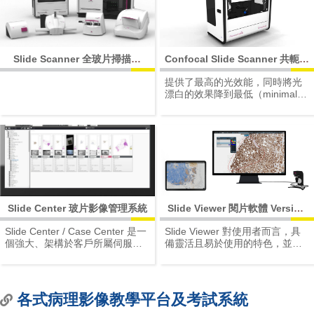
掃描。
Slide Scanner 全玻片掃描機
Confocal Slide Scanner 共軛焦
Legacy
全玻片掃描機
提供了最高的光效能，同時將光
漂白的效果降到最低（minimal
bleaching）、掃描速度提升至最
高。將Colocalized imaging技術
用於螢光及明視野疊圖。
Slide Center 玻片影像管理系統
Slide Viewer 閱片軟體 Version
2.6（2022 年）
Slide Center / Case Center 是一
Slide Viewer 對使用者而言，具
個強大、架構於客戶所屬伺服器
備靈活且易於使用的特色，並可
的虛擬玻片影像管理系統。具有
開啟多種不同的全玻片掃描儀影
功能齊全的玻片影像資料庫功
像格式，影像開啟順暢，即便面
能，能夠儲存巨觀圖像及玻片影
對巨大的全玻片影像檔案，也能
像。由於結構靈活、開放性高，
提供良好的使用者體驗。
各式病理影像教學平台及考試系統
提供多樣化的整合端口，因此可