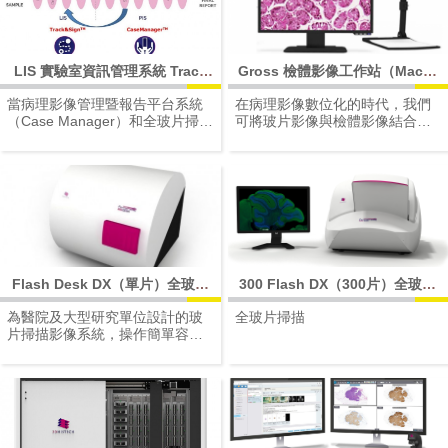
病理研究相關設備
LIS 實驗室資訊管理系統 Track
Gross 檢體影像工作站（Macro
& Sign
Station)
當病理影像管理暨報告平台系統
在病理影像數位化的時代，我們
（Case Manager）和全玻片掃描
可將玻片影像與檢體影像結合，
機影像管理軟體（Slide Scanner
病理學家可以做出可靠的診斷。
control software）介接整合後，
Track＆Sign 可以在數位病理工
作流程中建立共同工作環境，即
可從病理檢體登錄到玻片影像管
理，儲存和查看最終報告。
Flash Desk DX（單片）全玻片
300 Flash DX（300片）全玻片
掃描機
掃描機
為醫院及大型研究單位設計的玻
全玻片掃描
片掃描影像系統，操作簡單容易
上手，無論是病理組織或是稍縱
即逝的螢光樣本，讓您快速輕鬆
取得高解析全景圖像。透過網際
網路隨時觀看、分享、會診、教
學及討論，資訊傳遞零時差