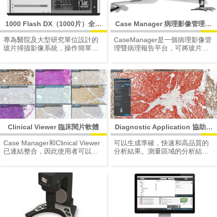
1000 Flash DX（1000片）全玻
Case Manager 病理影像管理暨
片掃描機
報告平台系統
專為醫院及大型研究單位設計的
CaseManager是一個病理影像管
玻片掃描影像系統，操作簡單容
理暨病理報告平台，可將玻片影
易上手，無論是病理組織或是稍
像、患者訊息及報告模版、案例
縱即逝的螢光樣本，讓您快速輕
指派、診斷案例排序及電子簽章
鬆取得高解析全景圖像。透過網
等功能均整合至該系統。最終並
際網路隨時觀看、分享、會診、
可整合輔助診斷之影像分析軟
教學及討論，資訊傳遞零時差。
體，將分析結果匯出於報告中，
使該系統可以完美的符合病理實
驗室的需求。
Clinical Viewer 臨床閱片軟體
Diagnostic Application 協助診
斷應用軟體（IVD認證）
Case Manager和Clinical Viewer
可以生成準確，快速和高品質的
已連結整合，因此使用者可以輕
分析結果。測量區域的分析結
鬆快速地使用Viewer觀察系統中
果，圖表和計算區域範圍會自動
所包含的玻片影像以進行診斷。
顯示在CaseManager介面上相對
此外，使用Viewer即可以在一個
應的病理影像檔案。令使用者可
屏幕上並行、比較，最高可達九
以輕鬆地將分析結果和圖像附加
張幻燈片。
到最終報告中。