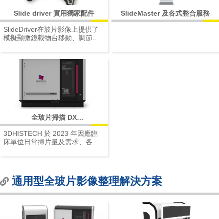
Slide driver 實用獨家配件
SlideMaster 及各式整合服務​
SlideDriver在玻片影像上提供了
模擬顯微鏡載物台移動、調節輪
操作的功能
全玻片掃描 DX
Series_PANNORAMIC 480 DX
3DHISTECH 於 2023 年因應臨
床單位日常掃片量及需求、各醫
院考量點不同，再度為高通量高
速掃描提供另一項解決方案。
推出全新機型 PANNORAMIC
480 DX，秉持 3DHISTECH 一貫
通用型全玻片影像整理解決方案
的原則，不僅提供高解析、高品
質的影像，更追求掃描速度的極
致。
本機型為水平進片，可同時支援
標準及雙片寬（Double-Width）