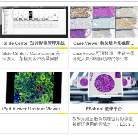
以適用於多種領域，無論是醫學
領域、研究應用或者醫學教育。
Slide Center 玻片影像管理系統
Case Viewer 數位玻片影像閱片
軟體
Slide Center / Case Center 是一
CaseViewer可讓醫師、生命科學
個強大、架構於客戶所屬伺服器
研究人員和相關領域的學生等平
的虛擬玻片影像管理系統。具有
日有使用顯微鏡設備的使用者利
功能齊全的玻片影像資料庫功
用這個閱片軟體進行玻片影像的
能，能夠儲存巨觀圖像及玻片影
瀏覽、研究及教學，並可以在各
像。由於結構靈活、開放性高，
種平台、設備上安裝使用此一軟
提供多樣化的整合端口，因此可
體（微軟的作業系統為主）。
以適用於多種領域，無論是醫學
領域、研究應用或者醫學教育。
iPad Viewer / Instant Viewer 數
ESchool 教學平台
位玻片影像閱片軟體（For iPad /
教學系統是數為病理玻片影像最
MAC）
被廣泛應用的領域之一，ESchool
能為使用者提供最全方位的使用
體驗。