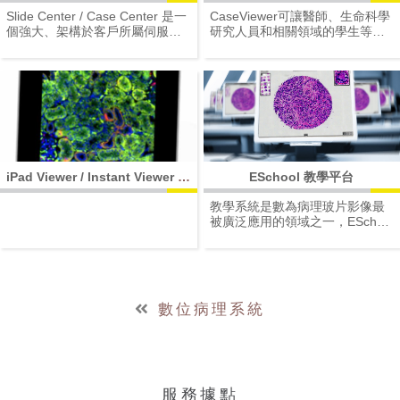
軟體
Slide Center / Case Center 是一
CaseViewer可讓醫師、生命科學
個強大、架構於客戶所屬伺服器
研究人員和相關領域的學生等平
的虛擬玻片影像管理系統。具有
日有使用顯微鏡設備的使用者利
功能齊全的玻片影像資料庫功
用這個閱片軟體進行玻片影像的
能，能夠儲存巨觀圖像及玻片影
瀏覽、研究及教學，並可以在各
像。由於結構靈活、開放性高，
種平台、設備上安裝使用此一軟
提供多樣化的整合端口，因此可
體（微軟的作業系統為主）。
以適用於多種領域，無論是醫學
領域、研究應用或者醫學教育。
iPad Viewer / Instant Viewer 數
ESchool 教學平台
位玻片影像閱片軟體（For iPad /
教學系統是數為病理玻片影像最
MAC）
被廣泛應用的領域之一，ESchool
能為使用者提供最全方位的使用
體驗。
數位病理系統
服務據點